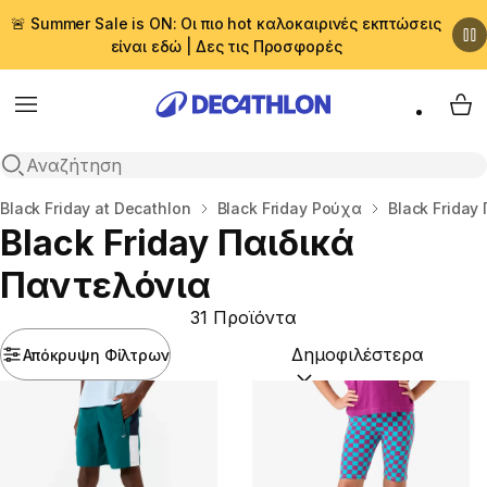
🚨 Summer Sale is ON: Οι πιο hot καλοκαιρινές εκπτώσεις
είναι εδώ | Δες τις Προσφορές
Menu
My 
Αναζήτηση
Αρχική σελίδα
Black Friday at Decathlon
Black Friday Ρούχα
Black Friday
Black Friday Παιδικά
Παντελόνια
31 Προϊόντα
Απόκρυψη Φίλτρων
Ταξινόμηση κατά:
(option