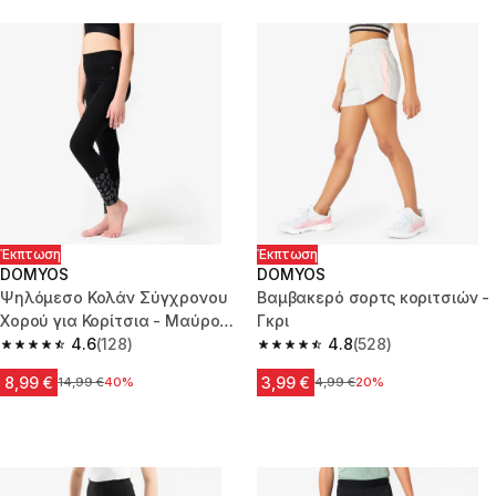
Έκπτωση
Έκπτωση
DOMYOS
DOMYOS
Ψηλόμεσο Κολάν Σύγχρονου
Βαμβακερό σορτς κοριτσιών -
Χορού για Κορίτσια - Μαύρο/
Γκρι
Γκρι
4.6
(128)
4.8
(528)
4.6 out of 5 stars from 128 reviews
4.8 out of 5 stars from 528 rev
8,99 €
3,99 €
Αρχική τιμή
14,99 €
40%
Αρχική τιμή
4,99 €
20%