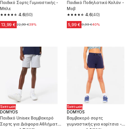
Παιδικό Σορτς Γυμναστικής -
Παιδικό Ποδηλατικό Κολάν -
Μπλε
Μοβ
4.6
(60)
4.6
(40)
4.6 out of 5 stars from 60 reviews
4.6 out of 5 stars from 40 revi
13,99 €
5,99 €
Αρχική τιμή
22,99 €
39%
Αρχική τιμή
9,99 €
40%
Έκπτωση
Έκπτωση
DOMYOS
DOMYOS
Παιδικό Unisex Βαμβακερό
Βαμβακερό σορτς
Σορτς για Διάφορα Αθλήματα
γυμναστικής για κορίτσια -