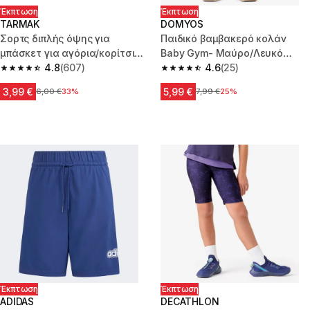
Έκπτωση
Έκπτωση
TARMAK
DOMYOS
Σορτς διπλής όψης για
Παιδικό βαμβακερό κολάν
μπάσκετ για αγόρια/κορίτσια
Baby Gym- Μαύρο/Λευκό
SH100 - Μπλε
4.8
(607)
σχέδιο
4.6
(25)
4.8 out of 5 stars from 607 reviews
4.6 out of 5 stars from 25 revi
3,99 €
5,99 €
Αρχική τιμή
6,00 €
33%
Αρχική τιμή
7,99 €
25%
Έκπτωση
Έκπτωση
ADIDAS
DECATHLON