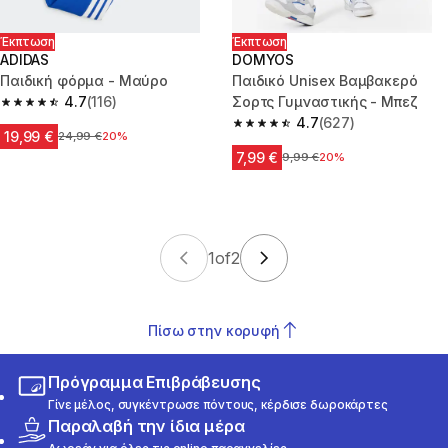
Έκπτωση
Έκπτωση
ADIDAS
DOMYOS
Παιδική φόρμα - Μαύρο
Παιδικό Unisex Βαμβακερό
4.7
(116)
Σορτς Γυμναστικής - Μπεζ
4.7 out of 5 stars from 116 reviews
4.7
(627)
4.7 out of 5 stars from 627 rev
19,99 €
Αρχική τιμή
24,99 €
20%
7,99 €
Αρχική τιμή
9,99 €
20%
1
of
2
Πίσω στην κορυφή
Πρόγραμμα Επιβράβευσης
Γίνε μέλος, συγκέντρωσε πόντους, κέρδισε δωροκάρτες
Παραλαβή την ίδια μέρα