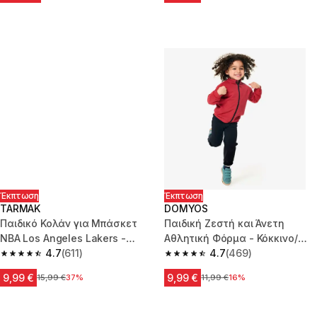
Έκπτωση
Έκπτωση
TARMAK
DOMYOS
Παιδικό Κολάν για Μπάσκετ
Παιδική Ζεστή και Άνετη
NBA Los Angeles Lakers -
Αθλητική Φόρμα - Κόκκινο/
Μαύρο
4.7
(611)
Μαύρο
4.7
(469)
4.7 out of 5 stars from 611 reviews
4.7 out of 5 stars from 469 rev
9,99 €
9,99 €
Αρχική τιμή
15,99 €
37%
Αρχική τιμή
11,99 €
16%