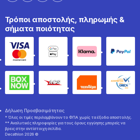
Τρόποι αποστολής, πληρωμής &
σήματα ποιότητας
Visa & Mastercard
Google Pay & Apple Pay
Klarna
PayPal
Box Now
ACS
Ταχυδέμα
GRECA 
Δήλωση Προσβασιμότητας
* Όλες οι τιμές περιλαμβάνουν το ΦΠΑ χωρίς τα έξοδα αποστολής.
** Αναλυτικές πληροφορίες για τους όρους εγγύησης μπορείς να
βρεις στην αντίστοιχη σελίδα.
Decathlon 2026 ©