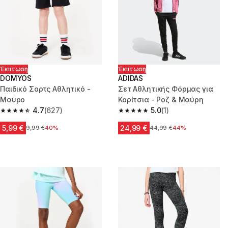
Έκπτωση
Έκπτωση
DOMYOS
ADIDAS
Παιδικό Σορτς Αθλητικό -
Σετ Αθλητικής Φόρμας για
Μαύρο
Κορίτσια - Ροζ & Μαύρη
4.7
(627)
5.0
(1)
4.7 out of 5 stars from 627 reviews
5.0 out of 5 stars from 1 review
5,99 €
24,99 €
Αρχική τιμή
9,99 €
40%
Αρχική τιμή
44,99 €
44%