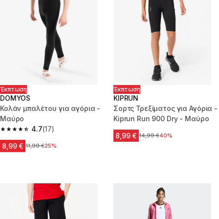
Έκπτωση
Έκπτωση
DOMYOS
KIPRUN
Κολάν μπαλέτου για αγόρια -
Σορτς Τρεξίματος για Αγόρια -
Μαύρο
Kiprun Run 900 Dry - Μαύρο
4.7
(17)
4.7 out of 5 stars from 17 reviews
8,99 €
Αρχική τιμή
14,99 €
40%
8,99 €
Αρχική τιμή
11,99 €
25%