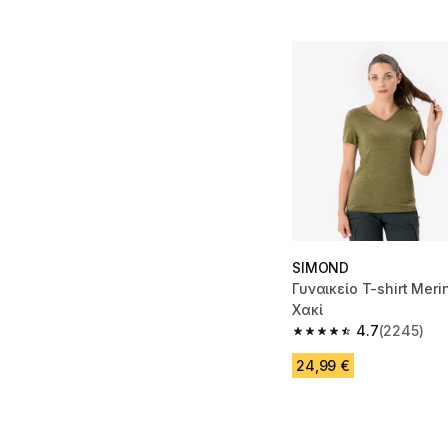
SIMOND
Γυναικείο T-shirt Meri
Χακί
4.7
(2245)
4.7 out of 5 stars fro
24,99 €