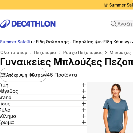
🚨 Summer Sal
Αναζήτη
Summer Sale🔖
Είδη Θαλάσσης - Παραλίας ☀️
Είδη Κάμπινγκ
Αρχική σελίδα
Όλα τα σπορ
Πεζοπορία
Ρούχα Πεζοπορίας
Μπλούζες
Γυναικείες Μπλούζες Πεζο
46 Προϊόντα
Απόκρυψη Φίλτρων
Τιμή
Μέγεθος
Brand
Είδος
Φύλο
Άθλημα
Χρώμα