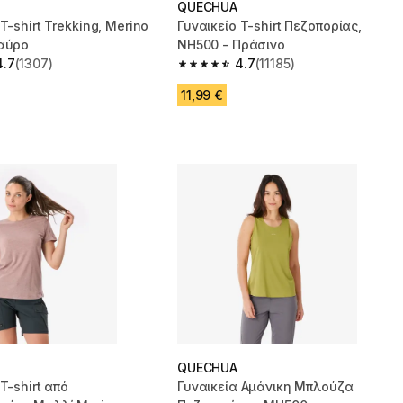
QUECHUA
T-shirt Trekking, Merino
Γυναικείο T-shirt Πεζοπορίας,
Μαύρο
NH500 - Πράσινο
4.7
(1307)
4.7
(11185)
 5 stars from 1307 reviews
4.7 out of 5 stars from 11185 reviews
11,99 €
QUECHUA
T-shirt από
Γυναικεία Αμάνικη Μπλούζα