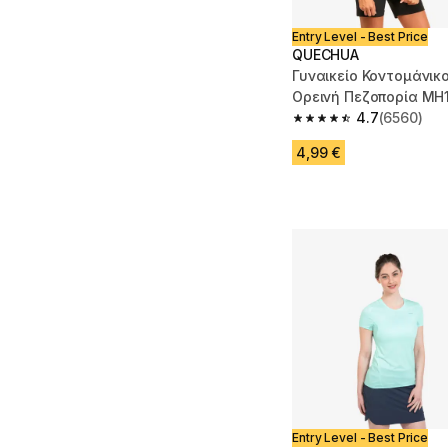
Entry Level - Best Price
QUECHUA
Γυναικείο Κοντομάνικο 
Ορεινή Πεζοπορία MH
4.7
(6560)
4.7 out of 5 stars fro
4,99 €
Entry Level - Best Price