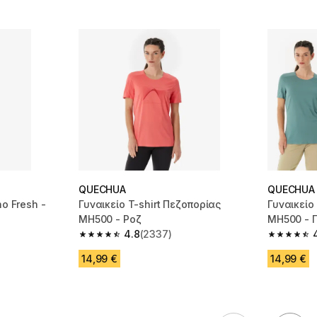
QUECHUA
QUECHUA
no Fresh -
Γυναικείο T-shirt Πεζοπορίας
Γυναικείο
MH500 - Ροζ
MH500 - 
4.8
(2337)
m 2245 reviews
4.8 out of 5 stars from 2337 reviews
4.8 out of
14,99 €
14,99 €