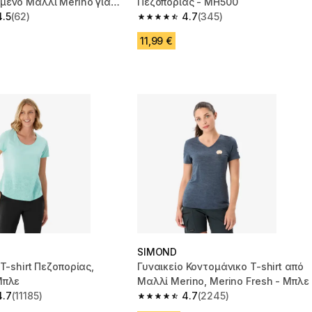
μένο Μαλλί Merino για
Πεζοπορίας - MH500
, Merino Rec Fresh
4.5
(62)
4.7
(345)
 5 stars from 62 reviews
4.7 out of 5 stars from 345 reviews
11,99 €
SIMOND
 T-shirt Πεζοπορίας,
Γυναικείο Κοντομάνικο T-shirt από
Μπλε
Μαλλί Merino, Merino Fresh - Μπλε
4.7
(11185)
4.7
(2245)
 5 stars from 11185 reviews
4.7 out of 5 stars from 2245 reviews