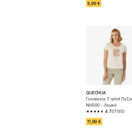
9,99 €
QUECHUA
Γυναικείο T-shirt Πεζο
NH500 - Λευκό
4.7
(11185)
4.7 out of 5 stars from
11,99 €