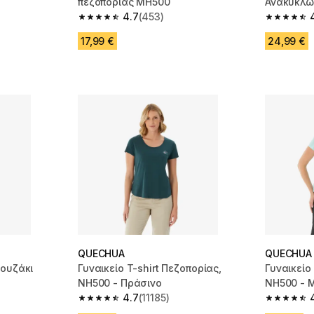
πεζοπορίας MH500
Ανακυκλω
4.7
(453)
Πεζοπορία
 11185 reviews
4.7 out of 5 stars from 453 reviews
4.5 out of
17,99 €
24,99 €
QUECHUA
QUECHUA
λουζάκι
Γυναικείο T-shirt Πεζοπορίας,
Γυναικείο
NH500 - Πράσινο
NH500 - 
4.7
(11185)
m 3822 reviews
4.7 out of 5 stars from 11185 reviews
4.7 out of