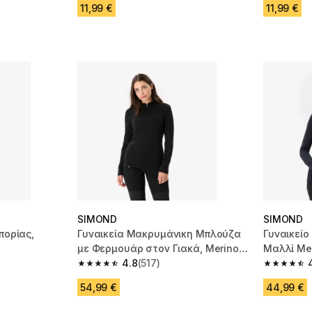
11,99 €
11,99 €
SIMOND
SIMOND
πορίας,
Γυναικεία Μακρυμάνικη Μπλούζα
Γυναικείο
με Φερμουάρ στον Γιακά, Merino
Μαλλί Mer
Resist - Μαύρη
4.8
(517)
 11185 reviews
4.8 out of 5 stars from 517 reviews
4.8 out of
54,99 €
44,99 €