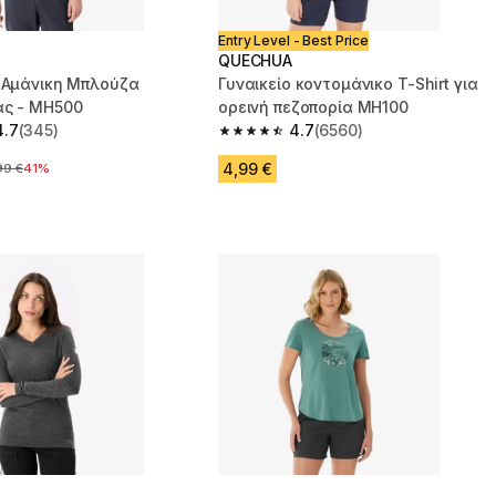
Entry Level - Best Price
QUECHUA
α Αμάνικη Μπλούζα
Γυναικείο κοντομάνικο T-Shirt για
ας - MH500
ορεινή πεζοπορία MH100
4.7
(345)
4.7
(6560)
 5 stars from 345 reviews
4.7 out of 5 stars from 6560 reviews
4,99 €
ική τιμή
99 €
41%