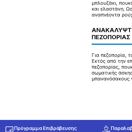
μπλουζάκι, πουκ
και ελαστάνη. Ωσ
αναπνέοντα ρού
ΑΝΑΚΑΛΎΨΤΕ
ΠΕΖΟΠΟΡΊΑΣ 
Για πεζοπορία, τ
Εκτός από την ε
πεζοπορίας, πουκ
σωματικής άσκησ
μπανανόσακους γ
Πρόγραμμα Επιβράβευσης
Παραλαβή