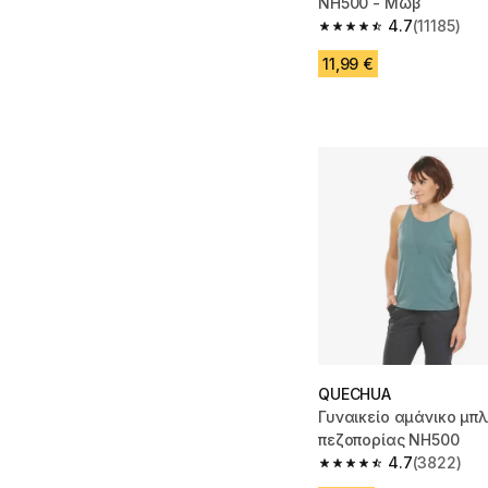
NH500 - Μωβ
4.7
(11185)
4.7 out of 5 stars from
11,99 €
QUECHUA
Γυναικείο αμάνικο μπ
πεζοπορίας NH500
4.7
(3822)
4.7 out of 5 stars fro