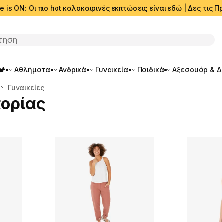
e is ON: Οι πιο hot καλοκαιρινές εκπτώσεις είναι εδώ | Δες τις
ση
🏕️
Αθλήματα
Ανδρικά
Γυναικεία
Παιδικά
Αξεσουάρ & 
Γυναικείες
πορίας