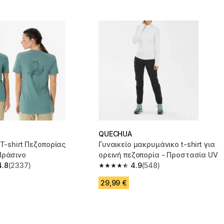
QUECHUA
 T-shirt Πεζοπορίας
Γυναικείο μακρυμάνικο t-shirt για
Πράσινο
ορεινή πεζοπορία - Προστασία UV
4.8
(2337)
4.9
(548)
 5 stars from 2337 reviews
4.9 out of 5 stars from 548 reviews
29,99 €