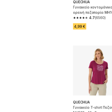
QUECHUA
Γυναικείο κοντομάνικο 
ορεινή πεζοπορία MH
4.7
(6560)
4.7 out of 5 stars fro
4,99 €
QUECHUA
Γυναικείο T-shirt Πεζο