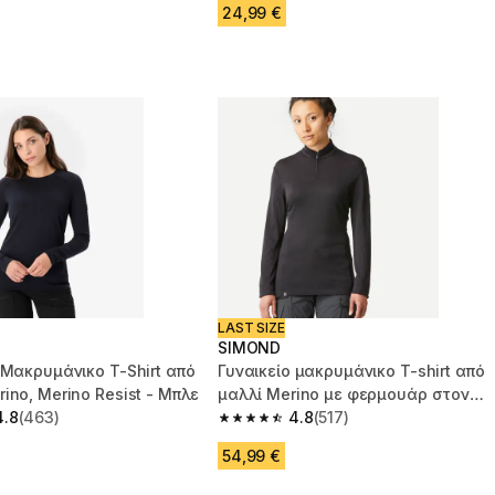
24,99 €
LAST SIZE
SIMOND
 Μακρυμάνικο T-Shirt από
Γυναικείο μακρυμάνικο T-shirt από
ino, Merino Resist - Μπλε
μαλλί Merino με φερμουάρ στον
4.8
(463)
λαιμό - MT500
4.8
(517)
 5 stars from 463 reviews
4.8 out of 5 stars from 517 reviews
54,99 €