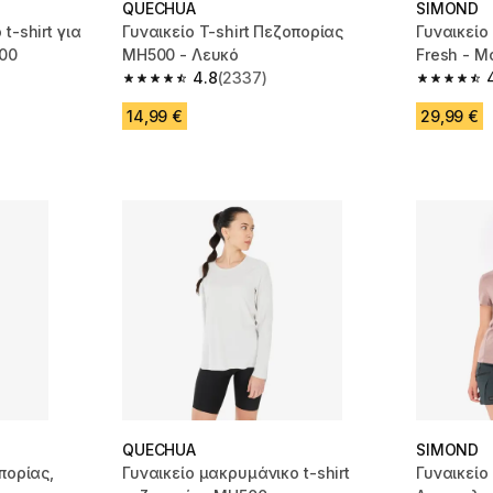
QUECHUA
SIMOND
t-shirt για
Γυναικείο T-shirt Πεζοπορίας
Γυναικείο 
100
MH500 - Λευκό
Fresh - 
4.8
(2337)
m 6560 reviews
4.8 out of 5 stars from 2337 reviews
4.7 out of
14,99 €
29,99 €
QUECHUA
SIMOND
πορίας,
Γυναικείο μακρυμάνικο t-shirt
Γυναικείο 